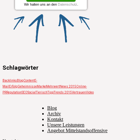
Schlagwörter
Backlinks
Blog
Content
E-
Mail
Erfolg
Geheimnisse
Marke
Mehrwert
News 2015
Online-
PR
Reputation
SEO
Social
Tierisch
Tipp
Trends 2015
Vertrauen
Video
Blog
Archiv
Kontakt
Unsere Leistungen
Angebot Mittelstandsoffensive