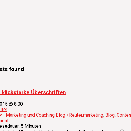
sts found
r klickstarke Überschriften
2015 @ 8:00
uter
iv • Marketing und Coaching Blog • Reuter.marketing
,
Blog
,
Conten
ment
esedauer:
5
Minuten