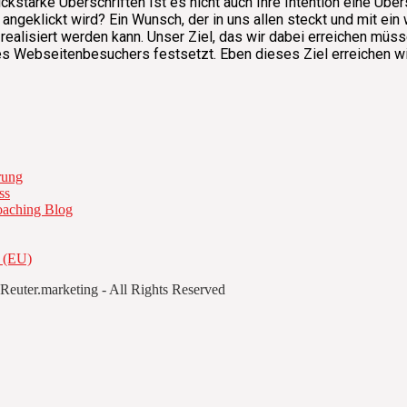
lickstarke Überschriften Ist es nicht auch Ihre Intention eine Üb
h angeklickt wird? Ein Wunsch, der in uns allen steckt und mit e
realisiert werden kann. Unser Ziel, das wir dabei erreichen müs
es Webseitenbesuchers festsetzt. Eben dieses Ziel erreichen w
rung
ss
oaching Blog
e (EU)
Reuter.marketing - All Rights Reserved