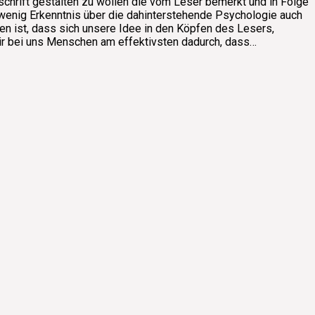
erschrift gestalten zu wollen die vom Leser bemerkt und in Folge
in wenig Erkenntnis über die dahinterstehende Psychologie auch
sen ist, dass sich unsere Idee in den Köpfen des Lesers,
ir bei uns Menschen am effektivsten dadurch, dass…