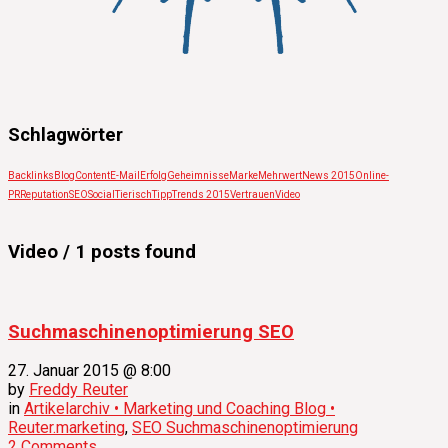
Schlagwörter
Backlinks
Blog
Content
E-Mail
Erfolg
Geheimnisse
Marke
Mehrwert
News 2015
Online-
PR
Reputation
SEO
Social
Tierisch
Tipp
Trends 2015
Vertrauen
Video
Video
/ 1 posts found
Suchmaschinenoptimierung SEO
27. Januar 2015 @ 8:00
by
Freddy Reuter
in
Artikelarchiv • Marketing und Coaching Blog •
Reuter.marketing
,
SEO Suchmaschinenoptimierung
2 Comments